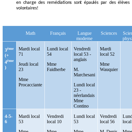
en charge des remédiations sont épaulés par des élèves
volontaires!
Math
Français
Langue
Sciences
Scie
moderne
phys
ème
Mardi local
Lundi local
Vendredi
Mardi
3
71
54
local 53 -
local 52
(+
anglais
ème
4
Jeudi local
Mme
Mme
)
23
Faidherbe
M.
Wauquier
Marchesani
Mme
Procacciante
Lundi local
23 -
néerlandais
Mme
Contino
4-5-
Mardi local
Vendredi
Lundi local
Vendredi
Lund
6
53
local 10
53
local 56
local
Mme
Mme
Mme
M. Denis
Mm