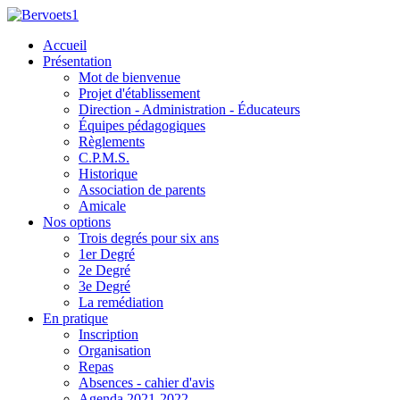
Accueil
Présentation
Mot de bienvenue
Projet d'établissement
Direction - Administration - Éducateurs
Équipes pédagogiques
Règlements
C.P.M.S.
Historique
Association de parents
Amicale
Nos options
Trois degrés pour six ans
1er Degré
2e Degré
3e Degré
La remédiation
En pratique
Inscription
Organisation
Repas
Absences - cahier d'avis
Agenda 2021-2022